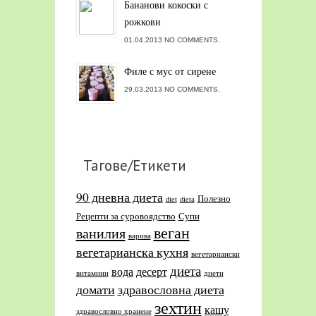
Бананови кокоски с
рожкови
01.04.2013 NO COMMENTS.
Филе с мус от сирене
29.03.2013 NO COMMENTS.
Тагове/Етикети
90 дневна диета
Полезно
diet
dieta
Рецепти за суровоядство
Супи
веган
ванилия
варива
вегетарианска кухня
вегетариански
диета
вода
десерт
витамини
диети
домати
здравословна диета
зехтин
кашу
здравословно хранене