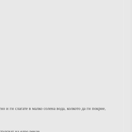
но и ги слагате в малко солена вода, колкото да ги покрие,
търгват на едро ренде.