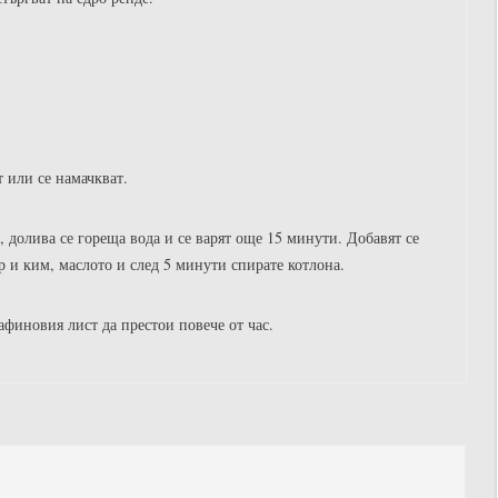
т или се намачкват.
, долива се гореща вода и се варят още 15 минути. Добавят се
р и ким, маслото и след 5 минути спирате котлона.
дафиновия лист да престои повече от час.