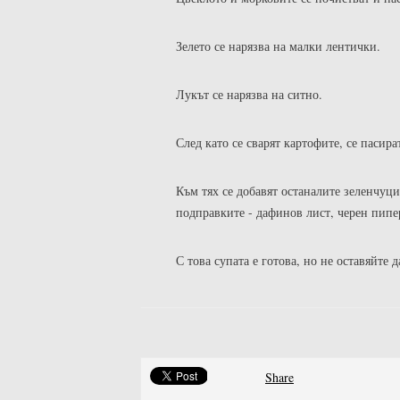
Зелето се нарязва на малки лентички.
Лукът се нарязва на ситно.
След като се сварят картофите, се пасира
Към тях се добавят останалите зеленчуци
подправките - дафинов лист, черен пипе
С това супата е готова, но не оставяйте 
Share