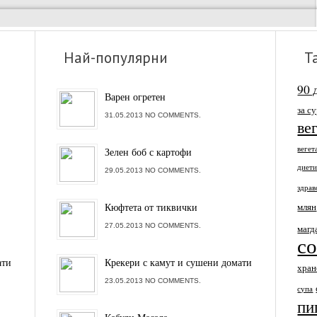
Най-популярни
Т
90 
Варен огретен
за с
31.05.2013 NO COMMENTS.
ве
вегет
Зелен боб с картофи
диет
29.05.2013 NO COMMENTS.
здрав
Кюфтета от тиквички
млян
27.05.2013 NO COMMENTS.
магд
с
ати
Крекери с камут и сушени домати
хран
23.05.2013 NO COMMENTS.
супа
пи