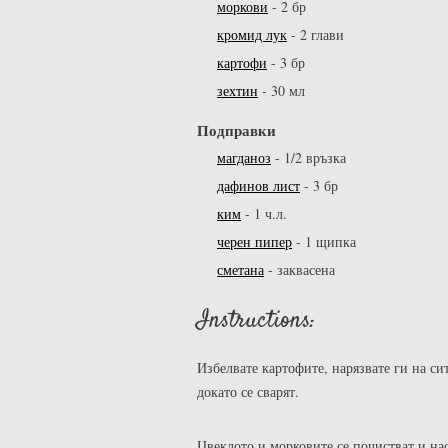
моркови
-
2 бр
кромид лук
-
2 глави
картофи
-
3 бр
зехтин
-
30 мл
Подправки
магданоз
-
1/2 връзка
дафинов лист
-
3 бр
ким
-
1 ч.л.
черен пипер
-
1 щипка
сметана
-
заквасена
Instructions:
Избелвате картофите, нарязвате ги на сит
докато се сварят.
Цвеклото и морковите се почистват и нас