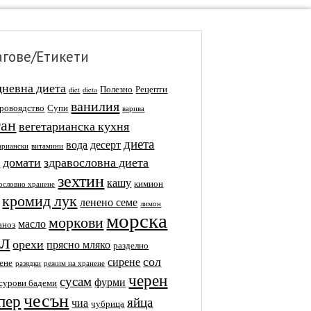
агове/Етикети
дневна диета
Полезно
Рецепти
diet
dieta
ванилия
уровоядство
Супи
варива
ган
вегетарианска кухня
диета
вода
десерт
ариански
витамини
домати
здравословна диета
и
зехтин
кашу
кимион
ословно хранене
кромид лук
ленено семе
лимон
морска
моркови
масло
аноз
ол
орехи
прясно мляко
разделно
сол
сирене
ене
разядки
режим на хранене
черен
сусам
фурми
сурови бадеми
чесън
пер
яйца
чиа
чубрица