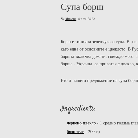
Супа борш
By
Милена
,
03.04.2012
Борш е типична зеленчукова супа. В раз
като една от основните е цвеклото. В Рус
боршът включва домати, говеждо месо, з
борша - Украина, се приготвя с цвекло, 
Ето и нашето предложение на супа борш
Ingredients:
червено цвекло
-
1 средно голяма гла
бяло зеле
-
200 гр