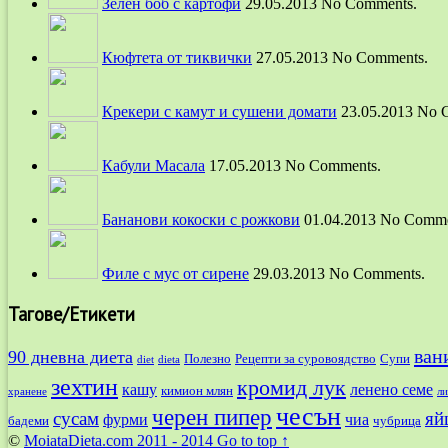
Зелен боб с картофи
29.05.2013 No Comments.
Кюфтета от тиквички
27.05.2013 No Comments.
Крекери с камут и сушени домати
23.05.2013 No 
Кабули Масала
17.05.2013 No Comments.
Бананови кокоски с рожкови
01.04.2013 No Comme
Филе с мус от сирене
29.03.2013 No Comments.
Тагове/Етикети
ван
90 дневна диета
Полезно
Рецепти за суровоядство
Супи
diet
dieta
зехтин
кромид лук
кашу
ленено семе
кимион млян
хранене
л
чесън
черен пипер
сусам
яй
фурми
чиа
бадеми
чубрица
©
MoiataDieta.com
2011 - 2014
Go to top ↑