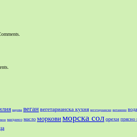
Comments.
nts.
веган
илия
вегетарианска кухня
вод
варива
вегетариански
витамини
морска сол
моркови
орехи
масло
прясно 
магданоз
имон
ца