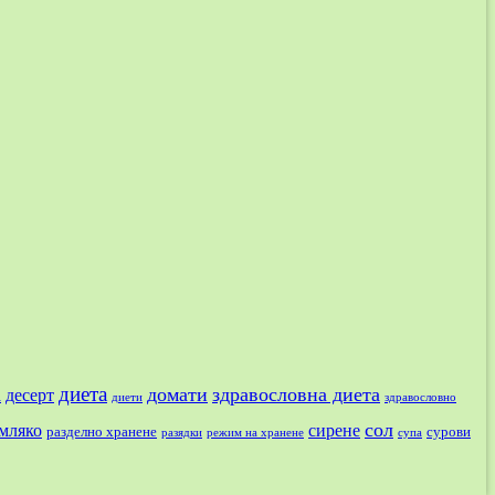
диета
домати
здравословна диета
а
десерт
диети
здравословно
сол
мляко
сирене
разделно хранене
сурови
разядки
режим на хранене
супа