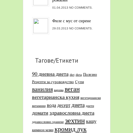
01.04.2013 NO COMMENTS.
Филе с мус от сирене
29.03.2013 NO COMMENTS.
Тагове/Етикети
90 дневна диета
Полезно
diet
dieta
Рецепти за суровоядство
Супи
веган
ванилия
варива
вегетарианска кухня
вегетариански
диета
вода
десерт
витамини
диети
домати
здравословна диета
зехтин
кашу
здравословно хранене
кромид лук
кимион млян