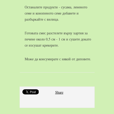
Останалите продукти - сусама, лененото
семе и конопеното семе добавете и
разбъркайте с вилица.
Готовата смес разстелете върху хартия за
печене около 0,5 см - 1 см и сушете докато
се изсушат крекерите.
Може да консумирате с някой от диповете.
Share