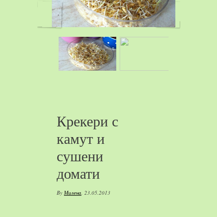
Крекери с
камут и
сушени
домати
By
Милена
,
23.05.2013