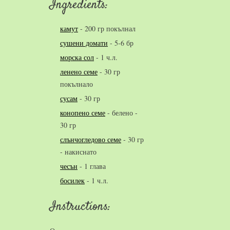
Ingredients:
камут
-
200 гр покълнал
сушени домати
-
5-6 бр
морска сол
-
1 ч.л.
ленено семе
-
30 гр
покълнало
сусам
-
30 гр
конопено семе
-
белено -
30 гр
слънчогледово семе
-
30 гр
- накиснато
чесън
-
1 глава
босилек
-
1 ч.л.
Instructions: