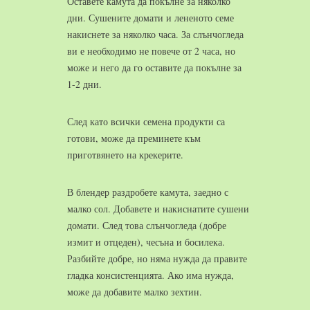
Оставете камута да покълне за няколко
дни. Сушените домати и лененото семе
накиснете за няколко часа. За слънчогледа
ви е необходимо не повече от 2 часа, но
може и него да го оставите да покълне за
1-2 дни.
След като всички семена продукти са
готови, може да преминете към
приготвянето на крекерите.
В блендер раздробете камута, заедно с
малко сол. Добавете и накиснатите сушени
домати. След това слънчогледа (добре
измит и отцеден), чесъна и босилека.
Разбийте добре, но няма нужда да правите
гладка консистенцията. Ако има нужда,
може да добавите малко зехтин.