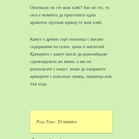
Опитвали ли сте жив хляб? Ако не сте, то
сега е момента да приготвите един
ароматен хрупкав крекер от жив хляб.
Камут е древен сорт пшеница с високо
съдържание на селен, цинк и магнезий.
Крекерите с камут могат да разнообразят
суровоядското ви меню, а ако не
разполагате с камут, може да направите
крекерите с покълнал лимец, пшеница или
пък елда.
Prep Time:
20 minutes