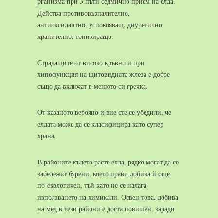
рганизма при 3 пъти седмично прием на елда.
Действа противовъзпалително,
антиоксидантно, успокояващ, диуретично,
хранително, тонизиращо.
Страдащите от високо кръвно и при
хипофункция на щитовидната жлеза е добре
също да включат в менюто си гречка.
От казаното верояно и вие сте се убедили, че
елдата може да се класифицира като супер
храна.
В районите където расте елда, рядко могат да се
забележат бурени, което прави добива й още
по-екологичен, тъй като не се налага
използването на химикали. Освен това, добива
на мед в тези райони е доста повишен, заради