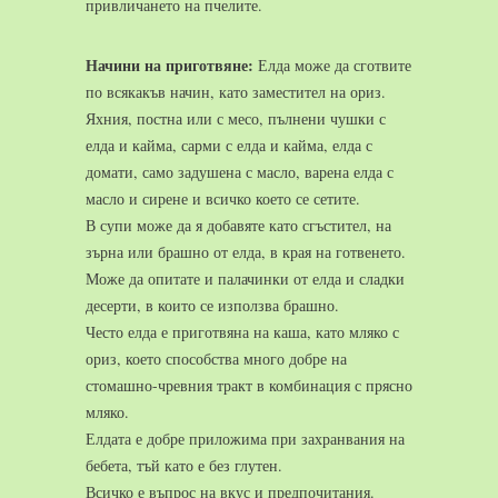
привличането на пчелите.
Начини на приготвяне:
Елда може да сготвите
по всякакъв начин, като заместител на ориз.
Яхния, постна или с месо, пълнени чушки с
елда и кайма, сарми с елда и кайма, елда с
домати, само задушена с масло, варена елда с
масло и сирене и всичко което се сетите.
В супи може да я добавяте като сгъстител, на
зърна или брашно от елда, в края на готвенето.
Може да опитате и палачинки от елда и сладки
десерти, в които се използва брашно.
Често елда е приготвяна на каша, като мляко с
ориз, което способства много добре на
стомашно-чревния тракт в комбинация с прясно
мляко.
Елдата е добре приложима при захранвания на
бебета, тъй като е без глутен.
Всичко е въпрос на вкус и предпочитания.