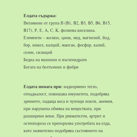
Елдата съдържа:
Витамини от група В (B1, B2, B3, B5, B6, B15,
B17), Р, Е, A, C, K, фолиева киселина.
Елементи – желязо, цинк, мед, магнезий, йод,
бор, никел, калций, манган, фосфор, калий,
селен, силиций
Бедна на мазнини и въглехидрати
Богата на белтъчини и фибри
Елдата помага при:
наднормено тегло,
отпадналост, повишава имунитета, подобрява
зрението, падаща коса и чупещи нокти, анемия,
при нарушена обмяна на веществата, при
разширени вени. При ревматизтм, артрит и
остеопороза се препоръчва употребата на елда,
като значително подобрява състоянието на