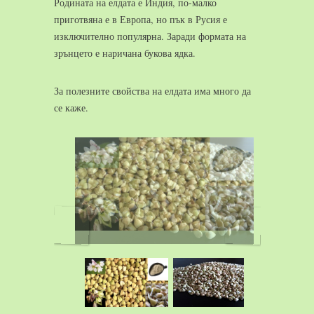
Родината на елдата е Индия, по-малко
приготвяна е в Европа, но пък в Русия е
изключително популярна. Заради формата на
зрънцето е наричана букова ядка.
За полезните свойства на елдата има много да
се каже.