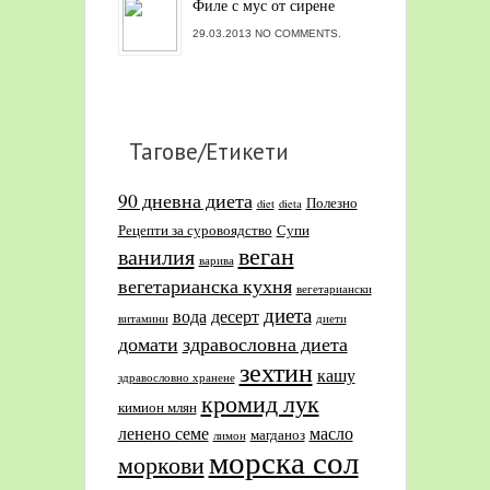
Филе с мус от сирене
29.03.2013 NO COMMENTS.
Тагове/Етикети
90 дневна диета
Полезно
diet
dieta
Рецепти за суровоядство
Супи
веган
ванилия
варива
вегетарианска кухня
вегетариански
диета
вода
десерт
витамини
диети
домати
здравословна диета
зехтин
кашу
здравословно хранене
кромид лук
кимион млян
ленено семе
масло
магданоз
лимон
морска сол
моркови