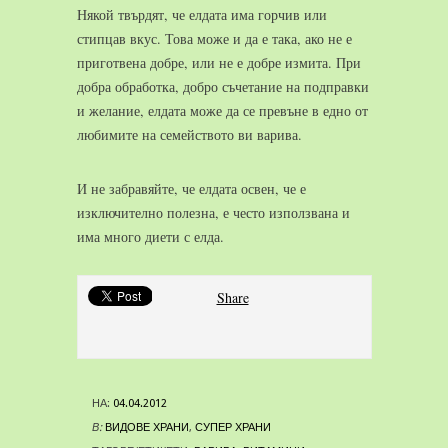
Някой твърдят, че елдата има горчив или
стипцав вкус. Това може и да е така, ако не е
приготвена добре, или не е добре измита. При
добра обработка, добро съчетание на подправки
и желание, елдата може да се превъне в едно от
любимите на семейството ви варива.
И не забравяйте, че елдата освен, че е
изключително полезна, е често използвана и
има много диети с елда.
Share
НА:
04.04.2012
В:
ВИДОВЕ ХРАНИ
,
СУПЕР ХРАНИ