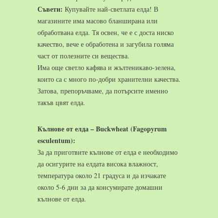
Съвети:
Купувайте най-светлата елда! В
магазините има масово бланширана или
обработвана елда. Тя освен, че е с доста ниско
качество, вече е обработена и загубила голяма
част от полезните си вещества.
Има още светло кафява и жълтеникаво-зелена,
които са с много по-добри хранителни качества.
Затова, препоръчваме, да потърсите именно
такъв цвят елда.
Кълнове от елда – Buckwheat (Fagopyrum
esculentum):
За да приготвите кълнове от елда е необходимо
да осигурите на елдата висока влажност,
температура около 21 градуса и да изчакате
около 5-6 дни за да консумирате домашни
кълнове от елда.