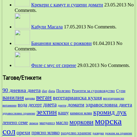
Крекери с камут и сушени домати
23.05.2013 No
Comments.
Кабули Масала
17.05.2013 No Comments.
Бананови кокоски с рожкови
01.04.2013 No
Comments.
Филе с мус от сирене
29.03.2013 No Comments.
Тагове/Етикети
90 дневна диета
Полезно
Рецепти за суровоядство
Супи
diet
dieta
веган
ванилия
вегетарианска кухня
варива
вегетариански
диета
домати
здравословна диета
вода
десерт
витамини
диети
зехтин
кромид лук
кашу
кимион млян
здравословно хранене
морска
моркови
ленено семе
масло
магданоз
лимон
сол
орехи
прясно мляко
разделно хранене
разядки
режим на хранене