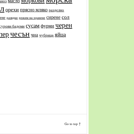
масло
аноз
ол
орехи
прясно мляко
разделно
сол
сирене
ене
разядки
режим на хранене
черен
сусам
фурми
сурови бадеми
чесън
пер
яйца
чиа
чубрица
Go to top ↑