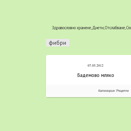
Здравословно хранене, Диети, Отслабване, Сп
фибри
07.05.2012
Бадемово мляко
Категория:
Рецепти