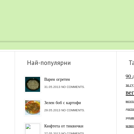
Най-популярни
Т
90 
Варен огретен
за с
31.05.2013 NO COMMENTS.
ве
вегет
Зелен боб с картофи
диет
29.05.2013 NO COMMENTS.
здрав
Кюфтета от тиквички
млян
27.05.2013 NO COMMENTS.