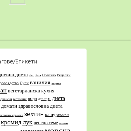
агове/Етикети
дневна диета
Полезно
Рецепти
diet
dieta
ванилия
уровоядство
Супи
варива
ган
вегетарианска кухня
диета
вода
десерт
ариански
витамини
домати
здравословна диета
и
зехтин
кашу
кимион
ословно хранене
кромид лук
ленено семе
лимон
морска
моркови