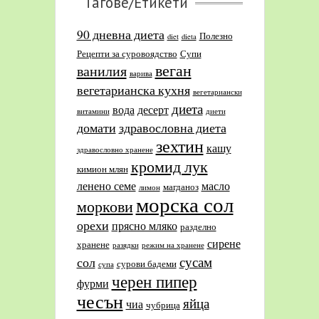
Тагове/Етикети
90 дневна диета
Полезно
diet
dieta
Рецепти за суровоядство
Супи
веган
ванилия
варива
вегетарианска кухня
вегетариански
диета
вода
десерт
витамини
диети
домати
здравословна диета
зехтин
кашу
здравословно хранене
кромид лук
кимион млян
ленено семе
масло
магданоз
лимон
морска сол
моркови
орехи
прясно мляко
разделно
сирене
хранене
разядки
режим на хранене
сусам
сол
сурови бадеми
супа
черен пипер
фурми
чесън
яйца
чиа
чубрица