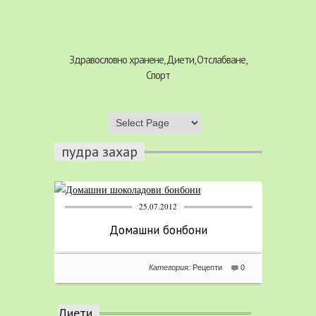
Здравословно хранене, Диети, Отслабване,
Спорт
пудра захар
25.07.2012
Домашни бонбони
Категория:
Рецепти
0
Диети