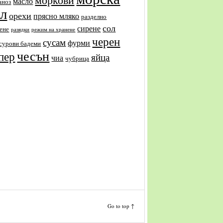
масло
аноз
ол
орехи
прясно мляко
разделно
сол
сирене
ене
разядки
режим на хранене
черен
сусам
фурми
сурови бадеми
чесън
пер
яйца
чиа
чубрица
Go to top ↑