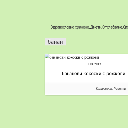
Здравословно хранене, Диети, Отслабване, Сп
банан
01.04.2013
Бананови кокоски с рожкови
Категория:
Рецепти