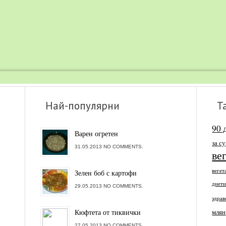
Най-популярни
Т
90 
Варен огретен
за с
31.05.2013 NO COMMENTS.
ве
вегет
Зелен боб с картофи
диет
29.05.2013 NO COMMENTS.
здрав
Кюфтета от тиквички
млян
27.05.2013 NO COMMENTS.