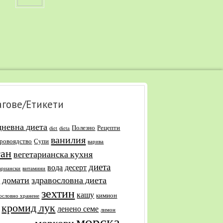
агове/Етикети
дневна диета
Полезно
Рецепти
diet
dieta
ванилия
уровоядство
Супи
варива
ган
вегетарианска кухня
диета
вода
десерт
ариански
витамини
домати
здравословна диета
и
зехтин
кашу
кимион
ословно хранене
кромид лук
ленено семе
лимон
морска
моркови