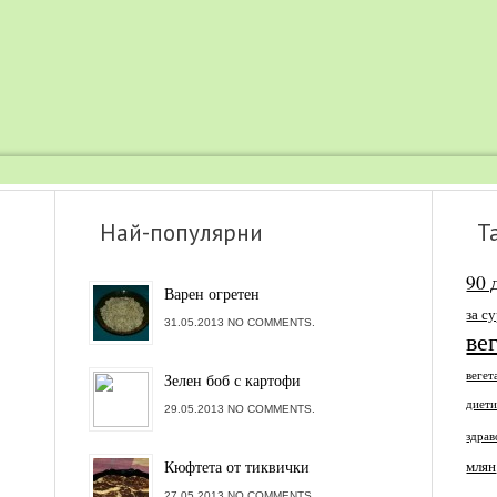
Най-популярни
Т
90 
Варен огретен
за с
31.05.2013 NO COMMENTS.
ве
вегет
Зелен боб с картофи
диет
29.05.2013 NO COMMENTS.
здрав
Кюфтета от тиквички
млян
27.05.2013 NO COMMENTS.