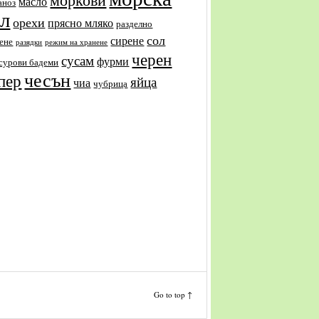
масло
аноз
ол
орехи
прясно мляко
разделно
сол
сирене
ене
разядки
режим на хранене
черен
сусам
фурми
сурови бадеми
чесън
пер
яйца
чиа
чубрица
Go to top ↑