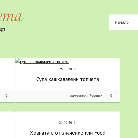
Начало
орт
25.06.2012
Супа кашкавалени топчета
0
Категория:
Рецепти
0
21.09.2011
Храната е от значение или Food