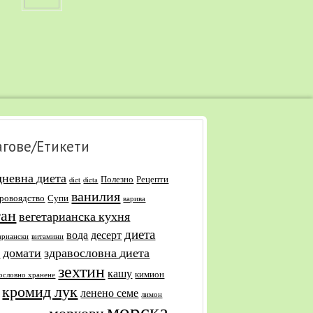
агове/Етикети
дневна диета
Полезно
Рецепти
diet
dieta
ванилия
уровоядство
Супи
варива
ган
вегетарианска кухня
диета
вода
десерт
ариански
витамини
домати
здравословна диета
и
зехтин
кашу
кимион
ословно хранене
кромид лук
ленено семе
лимон
морска
моркови