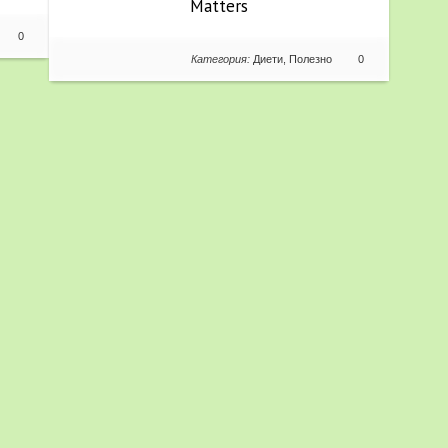
Matters
0
Категория:
Диети
,
Полезно
0