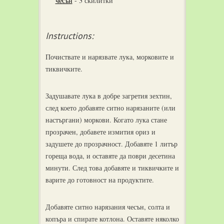
чесън
-
3 скилитки
Instructions:
Почиствате и нарязвате лука, морковите и
тиквичките.
Задушавате лука в добре загретия зехтин,
след което добавяте ситно нарязаните (или
настъргани) моркови. Когато лука стане
прозрачен, добавете измития ориз и
задушете до прозрачност. Добавяте 1 литър
гореща вода, и оставяте да поври десетина
минути. След това добавяте и тиквичките и
варите до готовност на продуктите.
Добавяте ситно нарязания чесън, солта и
копъра и спирате котлона. Оставяте няколко