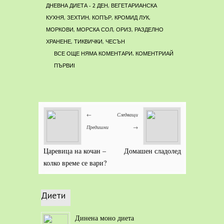
ДНЕВНА ДИЕТА - 2 ДЕН
,
ВЕГЕТАРИАНСКА
КУХНЯ
,
ЗЕХТИН
,
КОПЪР
,
КРОМИД ЛУК
,
МОРКОВИ
,
МОРСКА СОЛ
,
ОРИЗ
,
РАЗДЕЛНО
ХРАНЕНЕ
,
ТИКВИЧКИ
,
ЧЕСЪН
ВСЕ ОЩЕ НЯМА КОМЕНТАРИ. КОМЕНТРИАЙ
ПЪРВИ!
←
Следващи
Предишни
→
Царевица на кочан –
Домашен сладолед
колко време се вари?
Диети
Динена моно диета