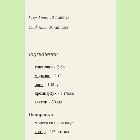
Prep Time:
10 minutes
Cook time:
30 minutes
Ingredients:
тиквички
-
2 бр
моркови
-
1 бр
ориз
-
100 гр
кромид лук
-
1 глава
зехтин
-
30 мл
Подправки
морска сол
-
на вкус
копър
-
1/2 връзка