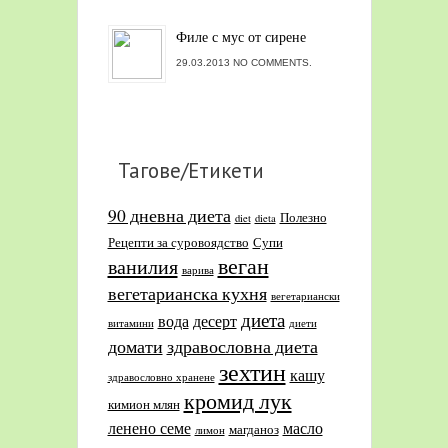
Филе с мус от сирене
29.03.2013 NO COMMENTS.
Тагове/Етикети
90 дневна диета
Полезно
diet
dieta
Рецепти за суровоядство
Супи
веган
ванилия
варива
вегетарианска кухня
вегетариански
диета
вода
десерт
витамини
диети
домати
здравословна диета
зехтин
кашу
здравословно хранене
кромид лук
кимион млян
ленено семе
масло
магданоз
лимон