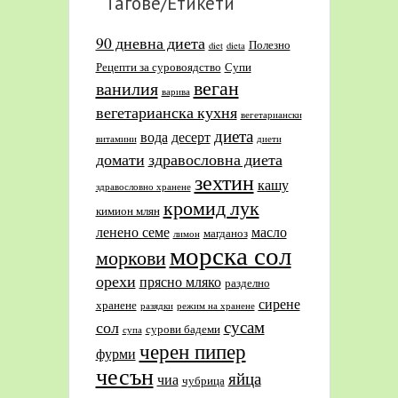
Тагове/Етикети
90 дневна диета
Полезно
diet
dieta
Рецепти за суровоядство
Супи
веган
ванилия
варива
вегетарианска кухня
вегетариански
диета
вода
десерт
витамини
диети
домати
здравословна диета
зехтин
кашу
здравословно хранене
кромид лук
кимион млян
ленено семе
масло
магданоз
лимон
морска сол
моркови
орехи
прясно мляко
разделно
сирене
хранене
разядки
режим на хранене
сусам
сол
сурови бадеми
супа
черен пипер
фурми
чесън
яйца
чиа
чубрица