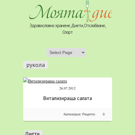
Здравословно хранене, Диети, Отслабване,
Спорт
рукола
26.07.2012
Витализираща салата
Категория:
Рецепти
0
Диети