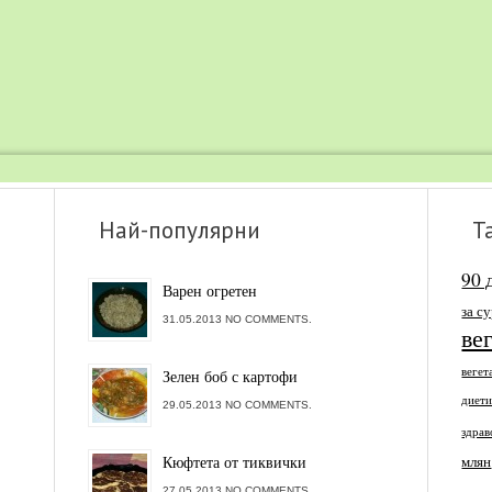
Най-популярни
Т
90 
Варен огретен
за с
31.05.2013 NO COMMENTS.
ве
вегет
Зелен боб с картофи
диет
29.05.2013 NO COMMENTS.
здрав
Кюфтета от тиквички
млян
27.05.2013 NO COMMENTS.