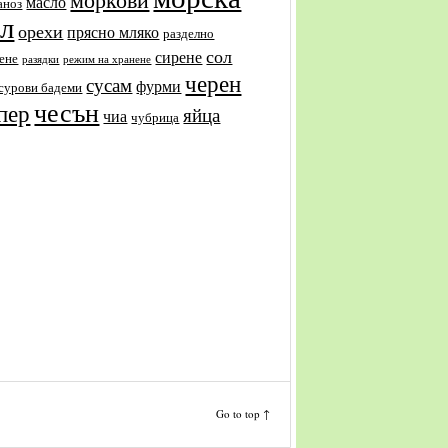
масло
аноз
ол
орехи
прясно мляко
разделно
сол
сирене
ене
разядки
режим на хранене
черен
сусам
фурми
сурови бадеми
чесън
пер
яйца
чиа
чубрица
Go to top ↑