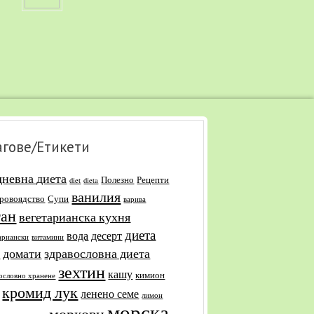
агове/Етикети
дневна диета
Полезно
Рецепти
diet
dieta
ванилия
уровоядство
Супи
варива
ган
вегетарианска кухня
диета
вода
десерт
ариански
витамини
домати
здравословна диета
и
зехтин
кашу
кимион
ословно хранене
кромид лук
ленено семе
лимон
морска
моркови