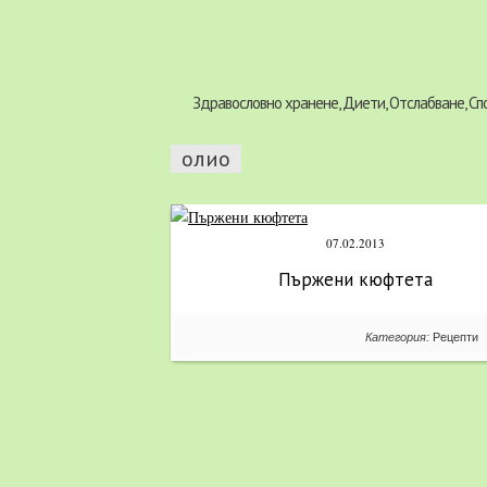
Здравословно хранене, Диети, Отслабване, Сп
олио
07.02.2013
Пържени кюфтета
Категория:
Рецепти